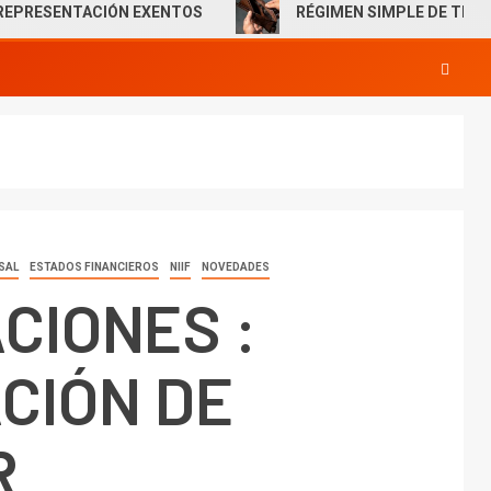
ENTACIÓN EXENTOS
RÉGIMEN SIMPLE DE TRIBUTACIÓN
SAL
ESTADOS FINANCIEROS
NIIF
NOVEDADES
CIONES :
CIÓN DE
R