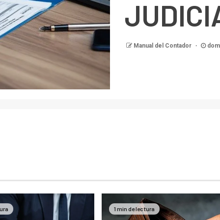
JUDICI
Manual del Contador
domi
tura
1 min de lectura