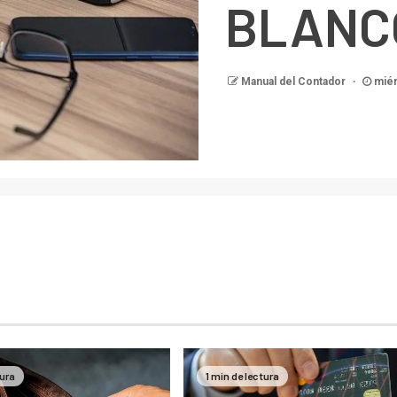
BLANC
Manual del Contador
miér
tura
1 min de lectura